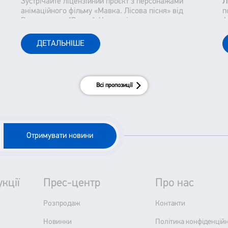
Зустрічайте ліцензійний проєкт з персонажами
Л
анімаційного фільму «Мавка. Лісова пісня» від
п
Видавництва "Ранок". Часи змінюються немов кадри
ф
із фільму. Лише встигай запам"ятавувати та іноді
з
відмотувати назад. Та дещо залишається незмінним.
с
ДЕТАЛЬНІШЕ
До цього відноситься і класика української
літератури.
Всі пропозиції
Отримувати новини
кції
Прес-центр
Про нас
Розпродаж
Контакти
Новинки
Політика конфіденційн