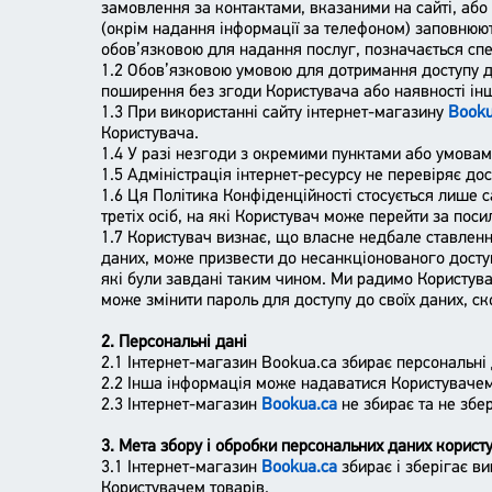
замовлення за контактами, вказаними на сайті, або 
(окрім надання інформації за телефоном) заповнюют
обов’язковою для надання послуг, позначається спе
1.2 Обов’язковою умовою для дотримання доступу д
поширення без згоди Користувача або наявності інш
1.3 При використанні сайту інтернет-магазину
Booku
Користувача.
1.4 У разі незгоди з окремими пунктами або умовам
1.5 Адміністрація інтернет-ресурсу не перевіряє до
1.6 Ця Політика Конфіденційності стосується лише с
третіх осіб, на які Користувач може перейти за по
1.7 Користувач визнає, що власне недбале ставленн
даних, може призвести до несанкціонованого доступу
які були завдані таким чином. Ми радимо Користува
може змінити пароль для доступу до своїх даних, ск
2. Персональні дані
2.1 Інтернет-магазин Bookua.ca збирає персональні 
2.2 Інша інформація може надаватися Користувачем
2.3 Інтернет-магазин
Bookua.ca
не збирає та не збе
3. Мета збору і обробки персональних даних користу
3.1 Інтернет-магазин
Bookua.ca
збирає і зберігає в
Користувачем товарів.