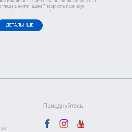
іна Костенко
- людина яка повністю змінила наш
огляд на життя, адже її творчість пронизує
ілософський підтекст, її образи є глибокими та
аставляють нас замислюватися над тим, як ми
приймаємо наше життя і оточуючих.
ДЕТАЛЬНІШЕ
Приєднуйтесь!
ості