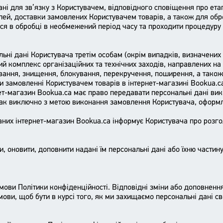
дані для зв’язку з Користувачем, відповідного сповіщення про ет
ей, доставки замовлених Користувачем товарів, а також для обро
ися в обробці в необмежений період часу та проходити процедур
ьні дані Користувача третім особам (окрім випадків, визначени
й комплекс організаційних та технічних заходів, направлених на 
ання, знищення, блокування, перекручення, поширення, а також в
и замовленні Користувачем товарів в інтернет-магазині Bookua.c
ет-магазин Bookua.ca має право передавати персональні дані ви
нак виключно з метою виконання замовлення Користувача, оформле
даних інтернет-магазин Bookua.ca інформує Користувача про розг
 оновити, доповнити надані їм персональні дані або їхню частину
мови Політики конфіденційності. Відповідні зміни або доповнення
мови, щоб бути в курсі того, як ми захищаємо персональні дані св