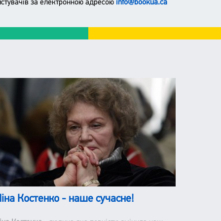
ристувачів за електронною адресою
info@bookua.ca
іна Костенко - наше сучасне!