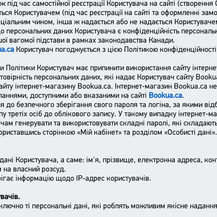
ж під час самостійної реєстрації Користувача на сайті (створення
ься Користувачем (під час реєстрації на сайті та оформленні зам
ціальним чином, інша ж надається або не надається Користуваче
о персональних даних Користувача є конфіденційність персональ
ої вагомої підстави в рамках законодавства Канади.
a.ca
Користувач погоджується з цією Політикою конфіденційност
и Політики Користувач має припинити використання сайту інтерне
стовірність персональних даних, які надає Користувач сайту Booku
айту інтернет-магазину Bookua.ca. Інтернет-магазин Bookua.ca не 
силаннями, доступними або вказаними на сайті
Bookua.ca
.
я до безпечного зберігання свого пароля та логіна, за якими від
 третіх осіб до облікового запису. У такому випадку інтернет-ма
чам генерувати та використовувати складні паролі, які складають
ориставшись сторінкою «Мій кабінет» та розділом «Особисті дані».
дані Користувача, а саме: ім'я, прізвище, електронна адреса, ко
 на власний розсуд.
рігає інформацію щодо IP-адрес користувачів.
вачів.
иключно ті персональні дані, які роблять можливим якісне наданн