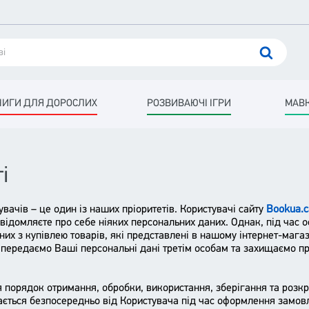
НИГИ ДЛЯ ДОРОСЛИХ
РОЗВИВАЮЧІ ІГРИ
МАВК
і
вачів – це один із наших пріоритетів. Користувачі сайту
Bookua.c
овідомляєте про себе ніяких персональних даних. Однак, під час
них з купівлею товарів, які представлені в нашому інтернет-мага
е передаємо Ваші персональні дані третім особам та захищаємо пр
я порядок отримання, обробки, використання, зберігання та розк
ається безпосередньо від Користувача під час оформлення замов