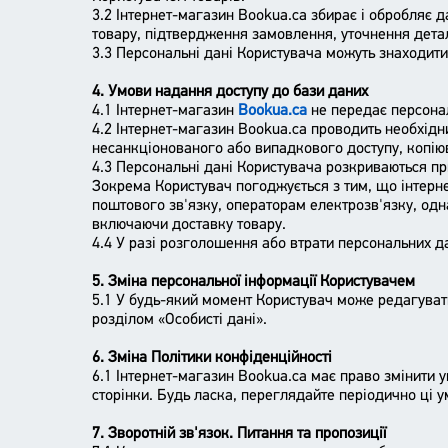
3.2 Інтернет-магазин Bookua.ca збирає і обробляє 
товару, підтвердження замовлення, уточнення детал
3.3 Персональні дані Користувача можуть знаходит
4. Умови надання доступу до бази даних
4.1 Інтернет-магазин
Bookua.ca
не передає персонал
4.2 Інтернет-магазин Bookua.ca проводить необхідни
несанкціонованого або випадкового доступу, копіюв
4.3 Персональні дані Користувача розкриваються пр
Зокрема Користувач погоджується з тим, що інтерн
поштового зв'язку, операторам електрозв'язку, од
включаючи доставку товару.
4.4 У разі розголошення або втрати персональних 
5. Зміна персональної інформації Користувачем
5.1 У будь-який момент Користувач може редагувати,
розділом «Особисті дані».
6. Зміна Політики конфіденційності
6.1 Інтернет-магазин Bookua.ca має право змінити у
сторінки. Будь ласка, переглядайте періодично ці у
7. Зворотній зв'язок. Питання та пропозиції