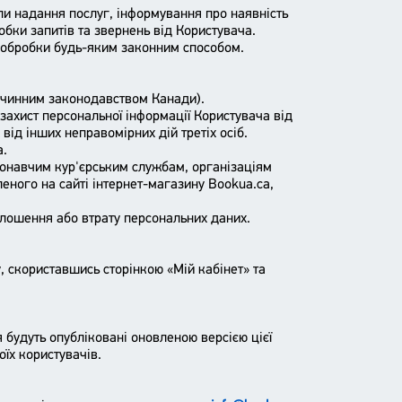
апи надання послуг, інформування про наявність
бки запитів та звернень від Користувача.
у обробки будь-яким законним способом.
х чинним законодавством Канади).
захист персональної інформації Користувача від
ід інших неправомірних дій третіх осіб.
a.
конавчим кур'єрським службам, організаціям
ного на сайті інтернет-магазину Bookua.ca,
олошення або втрату персональних даних.
, скориставшись сторінкою «Мій кабінет» та
 будуть опубліковані оновленою версією цієї
оїх користувачів.