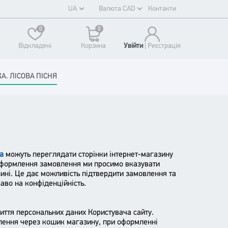
UA
Валюта CAD
Контакти
0
0
Відкладені
Корзина
Увійти
| Реєстрaція
А. ЛІСОВА ПІСНЯ
a
можуть переглядати сторінки інтернет-магазину
 оформлення замовлення ми просимо вказувати
зині. Це дає можливість підтвердити замовлення та
аво на конфіденційність.
риття персональних даних Користувача сайту.
лення через кошик магазину, при оформленні