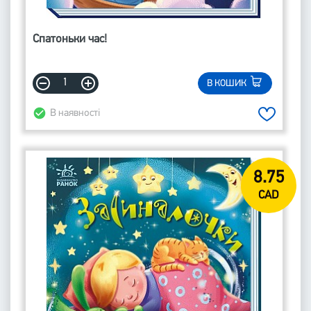
Спатоньки час!
В КОШИК
В наявності
8.75
CAD