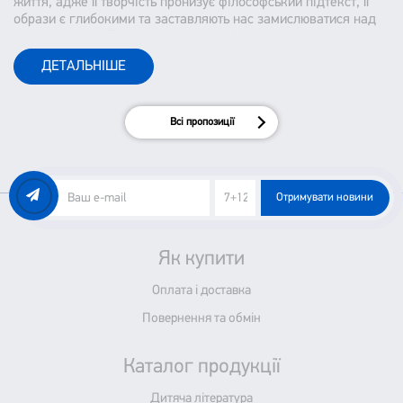
життя, адже її творчість пронизує філософський підтекст, її
образи є глибокими та заставляють нас замислюватися над
тим, як ми сприймаємо наше життя і оточуючих.
ДЕТАЛЬНІШЕ
Всі пропозиції
Отримувати новини
Як купити
Оплата і доставка
Повернення та обмін
Каталог продукції
Дитяча література