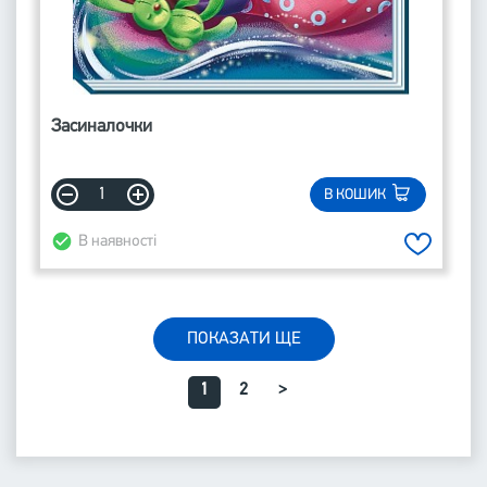
Засиналочки
В КОШИК
В наявності
ПОКАЗАТИ ЩЕ
1
2
>