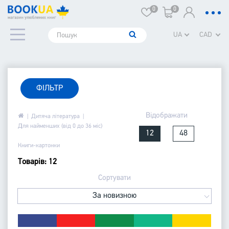
0
0
UA
CAD
ФІЛЬТР
Відображати
Дитяча література
Для найменших (від 0 до 36 міс)
12
48
Книги-картонки
Товарів: 12
Сортувати
За новизною