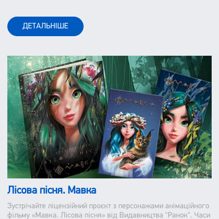
ДЕТАЛЬНІШЕ
Лісова пісня. Мавка
Зустрічайте ліцензійний проєкт з персонажами анімаційного
фільму «Мавка. Лісова пісня» від Видавництва "Ранок". Часи