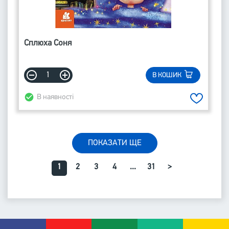
Сплюха Соня
В КОШИК
В наявності
ПОКАЗАТИ ЩЕ
1
2
3
4
...
31
>