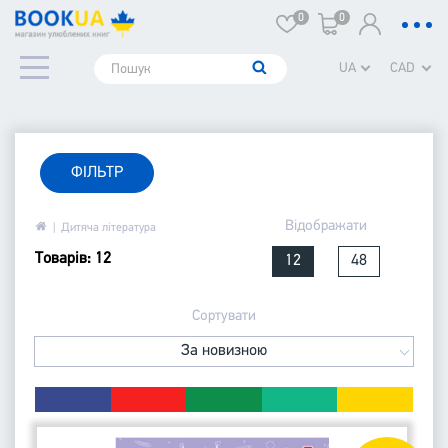
0
0
UA
CAD
ФІЛЬТР
Відображати
Дитяча література
Товарів: 12
12
48
Сортувати
За новизною