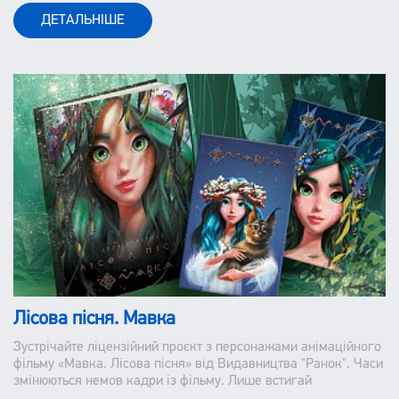
ДЕТАЛЬНІШЕ
Лісова пісня. Мавка
Зустрічайте ліцензійний проєкт з персонажами анімаційного
фільму «Мавка. Лісова пісня» від Видавництва "Ранок". Часи
змінюються немов кадри із фільму. Лише встигай
запам"ятавувати та іноді відмотувати назад. Та дещо