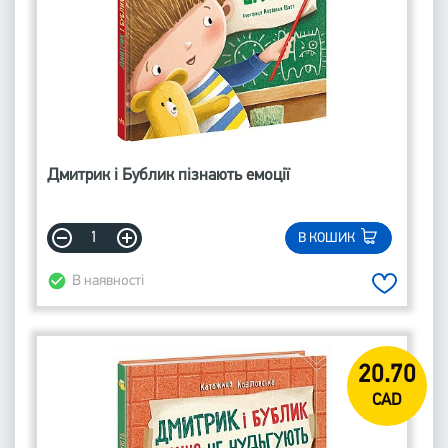
Дмитрик і Бублик пізнають емоції
В КОШИК
В наявності
20.70
CAD