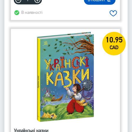
В КОШИК
В наявності
10.95
CAD
Українські казки