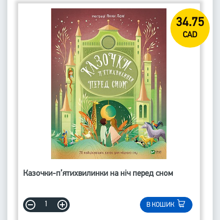
34.75
CAD
Казочки-п’ятихвилинки на ніч перед сном
В КОШИК