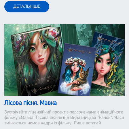
ДЕТАЛЬНІШЕ
Лісова пісня. Мавка
Зустрічайте ліцензійний проєкт з персонажами анімаційного
фільму «Мавка. Лісова пісня» від Видавництва "Ранок". Часи
змінюються немов кадри із фільму. Лише встигай
запам"ятавувати та іноді відмотувати назад. Та дещо