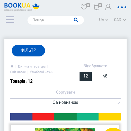
0
0
UA
CAD
ФІЛЬТР
Відображати
Дитяча література
Світ казок
Улюблені казки
12
48
Товарів: 12
Сортувати
За новизною