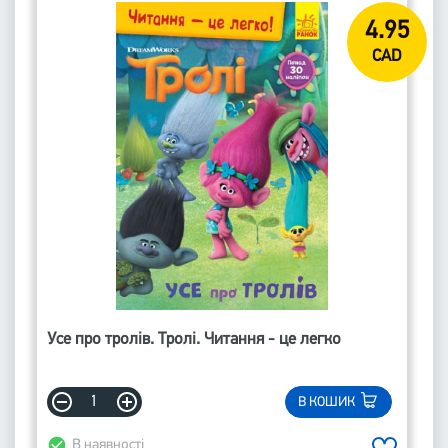
4.95
CAD
Усе про тролів. Тролі. Читання - це легко
В КОШИК
В наявності