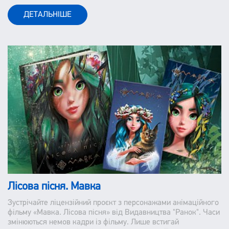
ДЕТАЛЬНІШЕ
Лісова пісня. Мавка
Зустрічайте ліцензійний проєкт з персонажами анімаційного
фільму «Мавка. Лісова пісня» від Видавництва "Ранок". Часи
змінюються немов кадри із фільму. Лише встигай