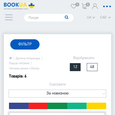
0
0
UA
CAD
ФІЛЬТР
Відображати
Дитяча література
Перше читання
12
48
Читаємо разом з Disney
Товарів: 6
Сортувати
За новизною