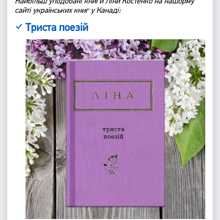
Найбільш уподобані книги Ліни Костенко на нашорму
сайті українських книг у Канаді:
Триста поезій