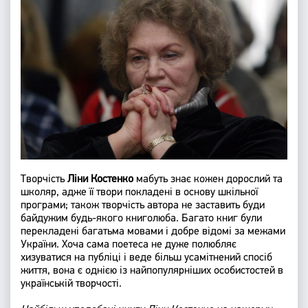
Творчість
Ліни Костенко
мабуть знає кожен дорослий та
школяр, адже її твори покладені в основу шкільної
програми; також творчість автора не заставить буди
байдужим будь-якого книголюба. Багато книг були
перекладені багатьма мовами і добре відомі за межами
України. Хоча сама поетеса не дуже полюбляє
хизуватися на публіці і веде більш усамітнений спосіб
життя, вона є однією із найпопулярніших особистостей в
українській творчості.