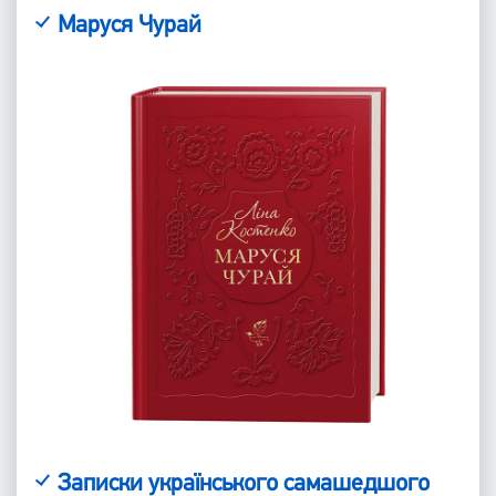
Маруся Чурай
Записки українського самашедшого