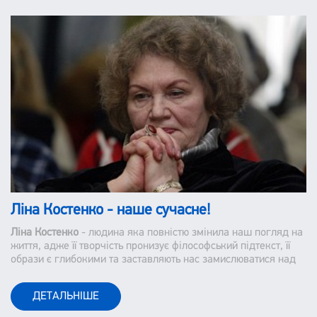
Ліна Костенко - наше сучасне!
Ліна Костенко
- людина яка повністю змінила наш погляд на
життя, адже її творчість пронизує філософський підтекст, її
образи є глибокими та заставляють нас замислюватися над
тим, як ми сприймаємо наше життя і оточуючих.
ДЕТАЛЬНІШЕ