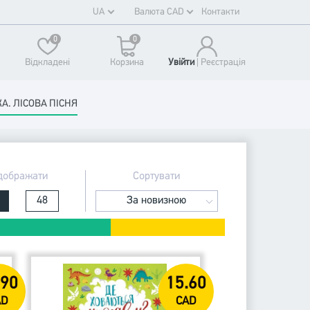
UA
Валюта CAD
Контакти
0
0
Відкладені
Корзина
Увійти
| Реєстрaція
А. ЛІСОВА ПІСНЯ
дображати
Сортувати
48
За новизною
.90
15.60
AD
CAD