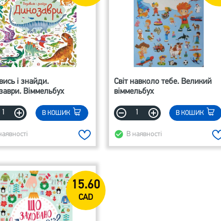
ись і знайди.
Світ навколо тебе. Великий
аври. Віммельбух
віммельбух
В КОШИК
В КОШИК
наявності
В наявності
15.60
CAD