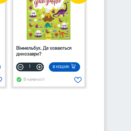
Віммельбух. Де ховаються
динозаври?
В КОШИК
В наявності