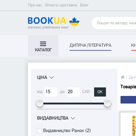
Про нас
Оплата і доставка
Блог
ДИТЯЧА ЛІТЕРАТУРА
К
КАТАЛОГ
Дит
ЦІНА
Товарів
від
до
CAD
OK
BИДАВНИЦТВА
Видавництво Ранок (2)