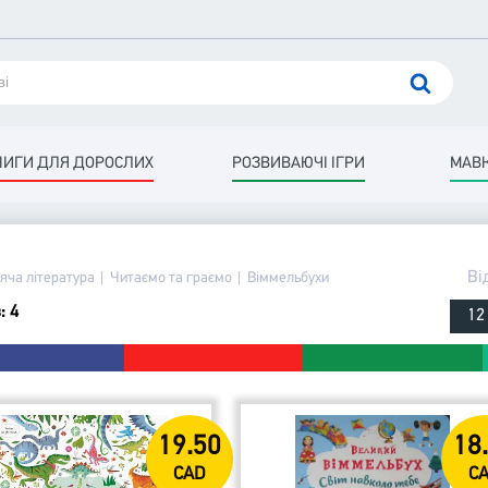
НИГИ ДЛЯ ДОРОСЛИХ
РОЗВИВАЮЧІ ІГРИ
МАВК
Ві
яча література
Читаємо та граємо
Віммельбухи
: 4
12
19.50
18
CAD
C