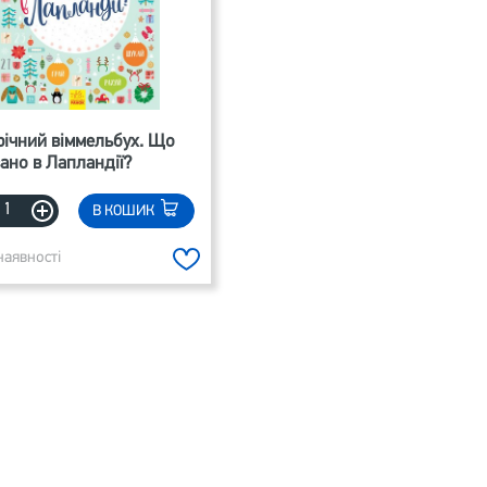
ічний віммельбух. Що
ано в Лапландії?
В КОШИК
наявності