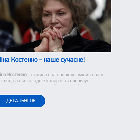
іна Костенко - наше сучасне!
іна Костенко
- людина яка повністю змінила наш
огляд на життя, адже її творчість пронизує
ілософський підтекст, її образи є глибокими та
аставляють нас замислюватися над тим, як ми
приймаємо наше життя і оточуючих.
ДЕТАЛЬНІШЕ