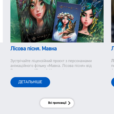
Лісова пісня. Мавка
Л
Зустрічайте ліцензійний проєкт з персонажами
Л
анімаційного фільму «Мавка. Лісова пісня» від
п
Видавництва "Ранок". Часи змінюються немов кадри
ф
із фільму. Лише встигай запам"ятавувати та іноді
з
відмотувати назад. Та дещо залишається незмінним.
с
ДЕТАЛЬНІШЕ
До цього відноситься і класика української
літератури.
Всі пропозиції