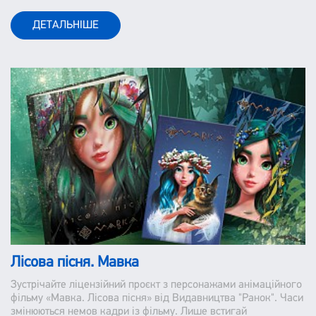
ДЕТАЛЬНІШЕ
Лісова пісня. Мавка
Зустрічайте ліцензійний проєкт з персонажами анімаційного
фільму «Мавка. Лісова пісня» від Видавництва "Ранок". Часи
змінюються немов кадри із фільму. Лише встигай