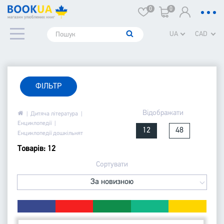
0
0
UA
CAD
ФІЛЬТР
Відображати
Дитяча література
Енциклопедії
12
48
Енциклопедії дошкільнят
Товарів: 12
Сортувати
За новизною