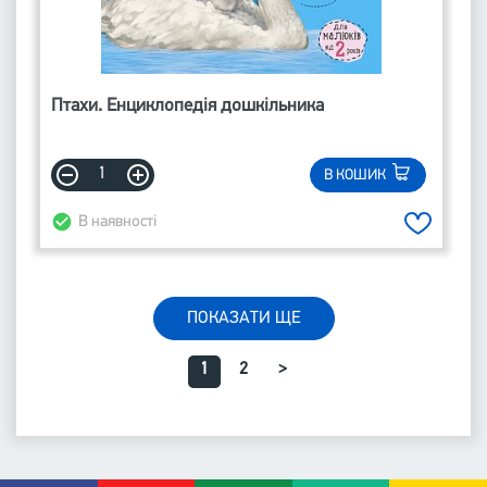
Птахи. Енциклопедія дошкільника
В КОШИК
В наявності
ПОКАЗАТИ ЩЕ
1
2
>