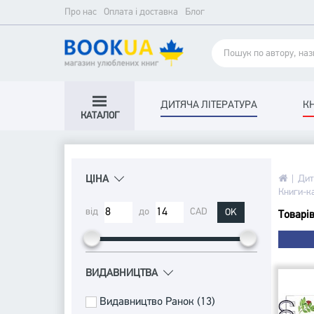
Про нас
Оплата і доставка
Блог
ДИТЯЧА ЛІТЕРАТУРА
К
КАТАЛОГ
Дит
ЦІНА
Книги-к
від
до
CAD
OK
Товарів
BИДАВНИЦТВА
Видавництво Ранок (13)