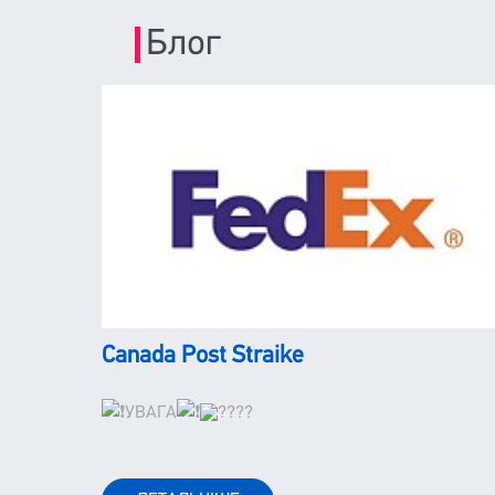
Блог
Canada Post Straike
УВАГА