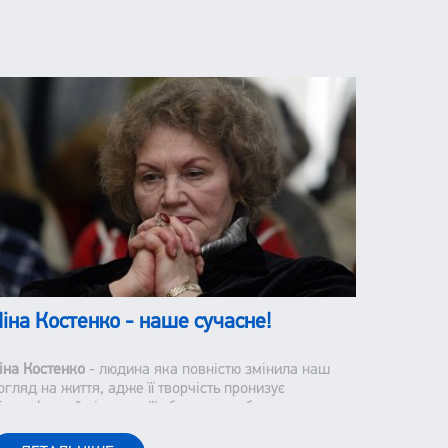
іна Костенко - наше сучасне!
іна Костенко
- людина яка повністю змінила наш
огляд на життя, адже її творчість пронизує
ілософський підтекст, її образи є глибокими та
аставляють нас замислюватися над тим, як ми
приймаємо наше життя і оточуючих.