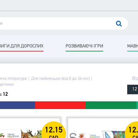
НИГИ ДЛЯ ДОРОСЛИХ
РОЗВИВАЮЧІ ІГРИ
МАВК
Ві
яча література
Для найменших (від 0 до 36 міс)
артонки
12
: 12
12.15
12