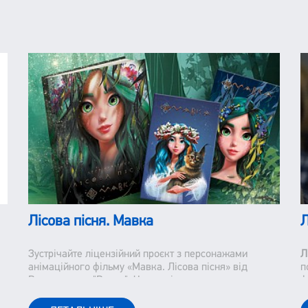
Лісова пісня. Мавка
Л
Зустрічайте ліцензійний проєкт з персонажами
Л
анімаційного фільму «Мавка. Лісова пісня» від
п
Видавництва "Ранок". Часи змінюються немов кадри
ф
із фільму. Лише встигай запам"ятавувати та іноді
з
відмотувати назад. Та дещо залишається незмінним.
с