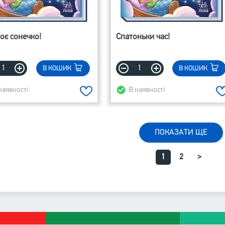
оє сонечко!
Спатоньки час!
В КОШИК
В КОШИК
наявності
В наявності
ПОКАЗАТИ ЩЕ
1
2
>