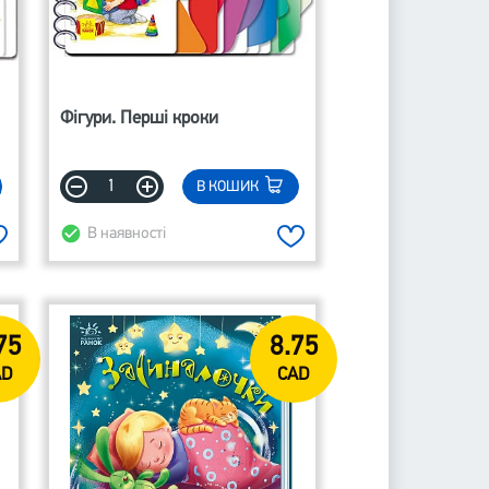
Фігури. Перші кроки
В КОШИК
В наявності
75
8.75
AD
CAD