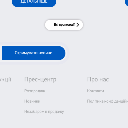
ДЕТАЛЬНІШЕ
До цього відноситься і класика української
літератури.
Всі пропозиції
Отримувати новини
кції
Прес-центр
Про нас
Розпродаж
Контакти
Новинки
Політика конфіденційн
Незабаром в продажу