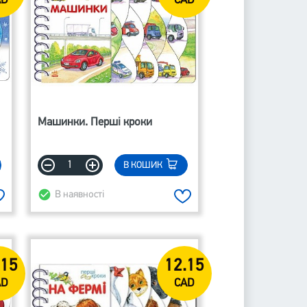
AD
CAD
Машинки. Перші кроки
В КОШИК
В наявності
.15
12.15
AD
CAD