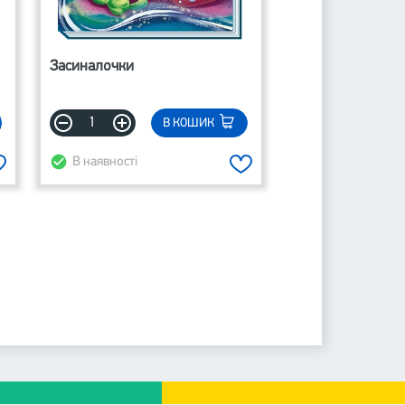
Засиналочки
В КОШИК
В наявності