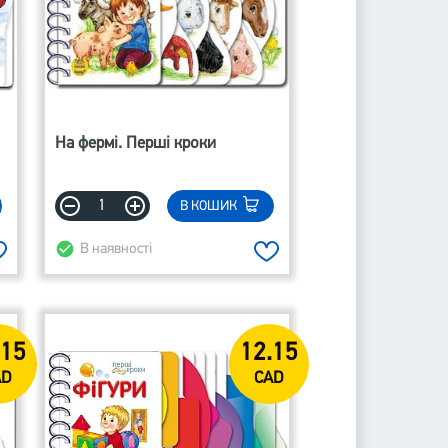
На фермі. Перші кроки
В КОШИК
В наявності
.15
12.15
AD
CAD