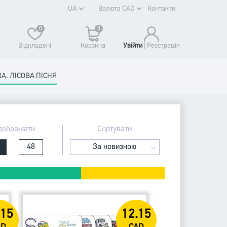
UA
Валюта CAD
Контакти
0
0
Відкладені
Корзина
Увійти
| Реєстрaція
А. ЛІСОВА ПІСНЯ
дображати
Сортувати
48
За новизною
.15
12.15