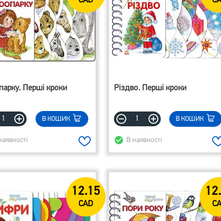
CAD
C
парку. Перші кроки
Різдво. Перші кроки
В КОШИК
В КОШИК
наявності
В наявності
12.15
12
CAD
C