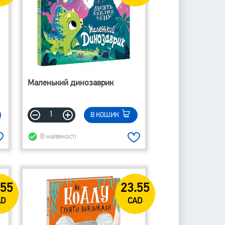
Маленький динозаврик
В КОШИК
В наявності
.55
23.55
AD
CAD