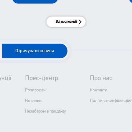
До цього відноситься і класика української
літератури.
Всі пропозиції
Отримувати новини
кції
Прес-центр
Про нас
Розпродаж
Контакти
Новинки
Політика конфіденційн
Незабаром в продажу