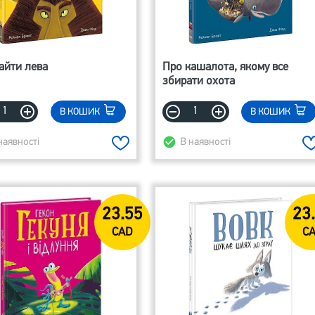
айти лева
Про кашалота, якому все
збирати охота
В КОШИК
В КОШИК
наявності
В наявності
23.55
23
CAD
C