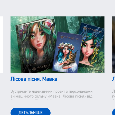
Лісова пісня. Мавка
Л
Зустрічайте ліцензійний проєкт з персонажами
Л
анімаційного фільму «Мавка. Лісова пісня» від
п
Видавництва "Ранок". Часи змінюються немов кадри
ф
із фільму. Лише встигай запам"ятавувати та іноді
з
відмотувати назад. Та дещо залишається незмінним.
с
ДЕТАЛЬНІШЕ