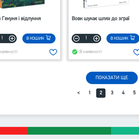
 Гекуня і відлуння
Вовк шукає шлях до зграї
В КОШИК
В КОШИК
наявності
В наявності
ПОКАЗАТИ ЩЕ
<
1
2
3
4
5