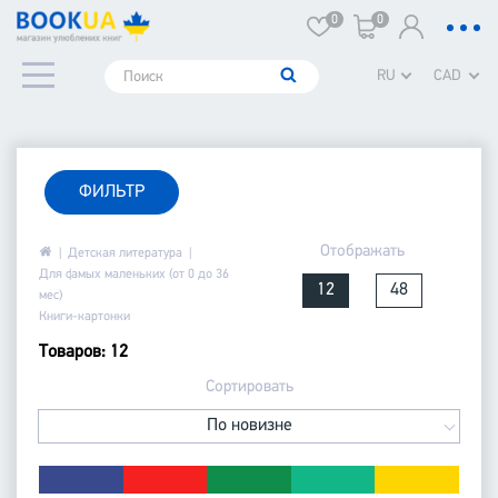
0
0
RU
CAD
ФИЛЬТР
Отображать
Детская литература
Для самых маленьких (от 0 до 36
12
48
мес)
Книги-картонки
Товаров: 12
Сортировать
По новизне