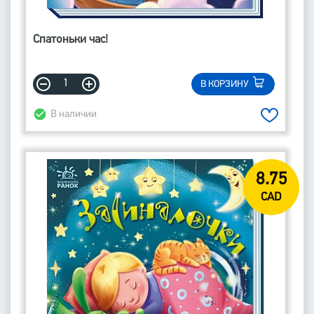
Спатоньки час!
В КОРЗИНУ
В наличии
8.75
CAD