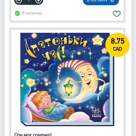
В КОРЗИНУ
В наличии
8.75
CAD
Спи моє сонечко!