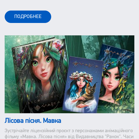
ПОДРОБНЕЕ
Лісова пісня. Мавка
Зустрічайте ліцензійний проєкт з персонажами анімаційного
фільму «Мавка. Лісова пісня» від Видавництва "Ранок". Часи