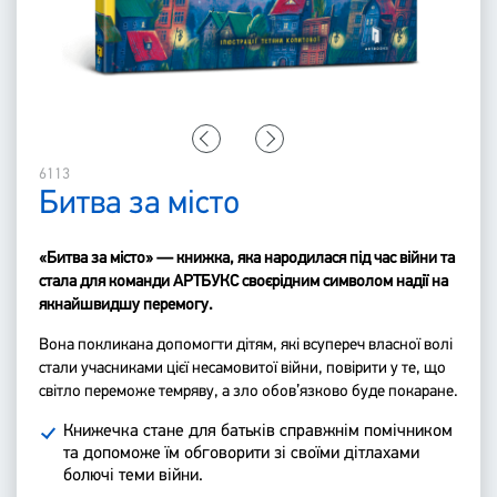
6113
Битва за місто
«Битва за місто» — книжка, яка народилася під час війни та
стала для команди АРТБУКС своєрідним символом надії на
якнайшвидшу перемогу.
Вона покликана допомогти дітям, які всупереч власної волі
стали учасниками цієї несамовитої війни, повірити у те, що
світло переможе темряву, а зло обов’язково буде покаране.
Книжечка стане для батьків справжнім помічником
та допоможе їм обговорити зі своїми дітлахами
болючі теми війни.