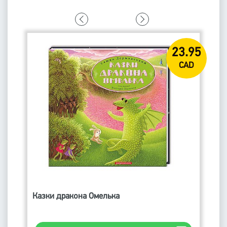
75
23.95
D
CAD
Казки дракона Омелька