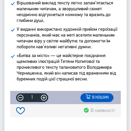
Віршований виклад тексту легко запам‘ятається
маленьким читачам, а зворушливий сюжет
неодмінно відгукнеться кожному та вразить до
глибини душі.
У виданні використано художній прийом героїзації
персонажів, який має на меті вселити маленьким
читачам віру у світле майбутнє та допомогти їм
побороти нав’язливі негативні думки.
«Битва за місто» — це майстерне поєднання
щемливих ілюстрацій Тетяни Копитової та
проникливого тексту талановитого Володимира
Чернишенка, який він написав під враженням від
буремних подій цієї страшної весни.
В КОШИК
В наявності