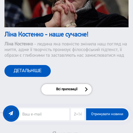
Ліна Костенко - наше сучасне!
Ліна Костенко
- людина яка повністю змінила наш погляд на
життя, адже її творчість пронизує філософський підтекст, її
образи є глибокими та заставляють нас замислюватися над
тим, як ми сприймаємо наше життя і оточуючих.
ДЕТАЛЬНІШЕ
Всі пропозиції
Отримувати новини