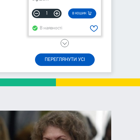
В КОШИК
В наявності
ПЕРЕГЛЯНУТИ УСІ
20.65
CAD
Дитячі істерики: корисні та
шкідливі. Як допомогти
дитині та впоратися із
власними емоціями