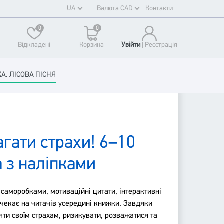
UA
Валюта CAD
Контакти
0
0
Відкладені
Корзина
Увійти
| Реєстрaція
А. ЛІСОВА ПІСНЯ
гати страхи! 6–10
 з наліпками
23.60
CAD
 саморобками, мотиваційні цитати, інтерактивні
 чекає на читачів усередині книжки. Завдяки
яти своїм страхам, ризикувати, розважатися та