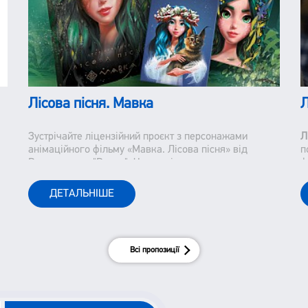
Лісова пісня. Мавка
Л
Зустрічайте ліцензійний проєкт з персонажами
Л
анімаційного фільму «Мавка. Лісова пісня» від
п
Видавництва "Ранок". Часи змінюються немов кадри
ф
із фільму. Лише встигай запам"ятавувати та іноді
з
відмотувати назад. Та дещо залишається незмінним.
с
ДЕТАЛЬНІШЕ
До цього відноситься і класика української
літератури.
Всі пропозиції