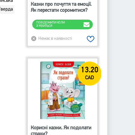
їнська
Казки про почуття та емоції.
Тверда
Як перестати соромитися?
ПОВІДОМИТИ КОЛИ 
З'ЯВИТЬСЯ
Немає в наявності
13.20
CAD
Корисні казки. Як подолати
страхи?