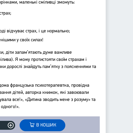
орінками, маленькі сміливці зможуть:
страх;
Я вмію приборкувати злість!
ді відчуває страх, і це нормально;
5–8 років. Книжка з
наліпками
нішими у своїх силах!
ПОВІДОМИТИ КОЛИ 
З'ЯВИТЬСЯ
, діти запам’ятають дуже важливе
ілива). Я можу протистояти своїм страхам і
Немає в наявності
ки дорослі знайдуть пам’ятку з поясненнями та
дома французька психотерапевтка, провідна
20.20
вання дітей, авторка книжок, які завоювали
CAD
бувала все!», «Дитина зводить мене з розуму» та
 одного!».
В КОШИК