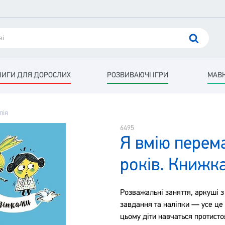
НИГИ ДЛЯ ДОРОСЛИХ
РОЗВИВАЮЧІ ІГРИ
МАВК
пія
6495
Я вмію перема
років. Книжка
Розважальні заняття, аркуші з
завдання та наліпки — усе це
цьому діти навчаться протисто