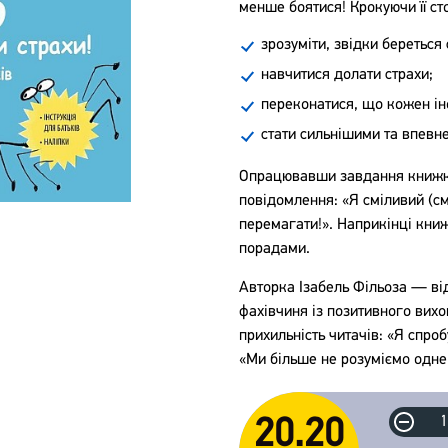
менше боятися!
Крокуючи її ст
зрозуміти, звідки береться 
навчитися долати страхи;
переконатися, що кожен іно
стати сильнішими та впевне
Опрацювавши завдання книжки
повідомлення: «Я сміливий (см
перемагати!». Наприкінці книж
порадами.
Авторка Ізабель Фільоза — ві
фахівчиня із позитивного вихо
прихильність читачів: «Я спро
«Ми більше не розуміємо одне
20.20