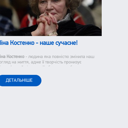
В КОШИК
В наявності
іна Костенко - наше сучасне!
20.20
CAD
іна Костенко
- людина яка повністю змінила наш
огляд на життя, адже її творчість пронизує
ілософський підтекст, її образи є глибокими та
аставляють нас замислюватися над тим, як ми
приймаємо наше життя і оточуючих.
ДЕТАЛЬНІШЕ
Я вірю у свої сили! 5–8 років.
Книжка з наліпками
ПОВІДОМИТИ КОЛИ 
З'ЯВИТЬСЯ