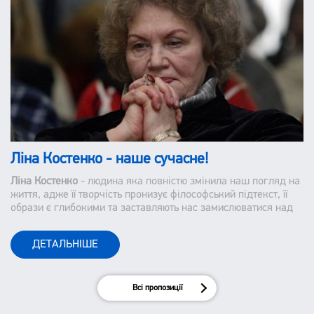
Ліна Костенко - наше сучасне!
Ліна Костенко
- людина яка повністю змінила наш погляд на
життя, адже її творчість пронизує філософський підтекст, її
образи є глибокими та заставляють нас замислюватися над
тим, як ми сприймаємо наше життя і оточуючих.
ДЕТАЛЬНІШЕ
Всі пропозиції