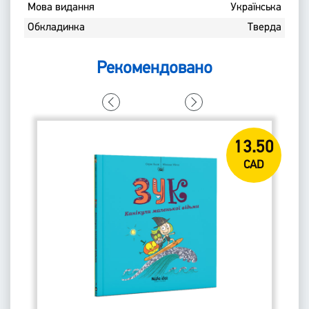
Мова видання
Українська
Обкладинка
Тверда
Рекомендовано
00
13.50
D
CAD