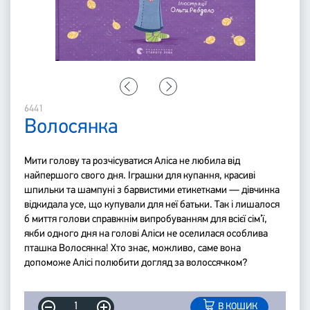
6441
Волосянка
Мити голову та розчісуватися Аліса не любила від
найпершого свого дня. Іграшки для купання, красиві
шпильки та шампуні з барвистими етикетками — дівчинка
відкидала усе, що купували для неї батьки. Так і лишалося
б миття голови справжнім випробуванням для всієї сім’ї,
якби одного дня на голові Аліси не оселилася особлива
пташка Волосянка! Хто знає, можливо, саме вона
допоможе Алісі полюбити догляд за волоссячком?
В КОШИК