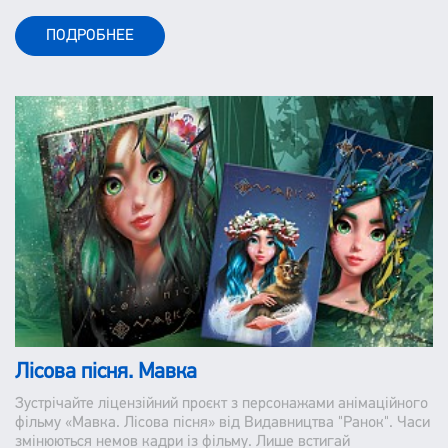
ПОДРОБНЕЕ
Лісова пісня. Мавка
Зустрічайте ліцензійний проєкт з персонажами анімаційного
фільму «Мавка. Лісова пісня» від Видавництва "Ранок". Часи
змінюються немов кадри із фільму. Лише встигай