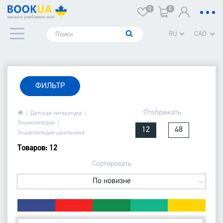
0
0
RU
CAD
ФИЛЬТР
Отображать
Детская литература
Энциклопедии
12
48
Энциклопедия школьника
Товаров: 12
Сортировать
По новизне