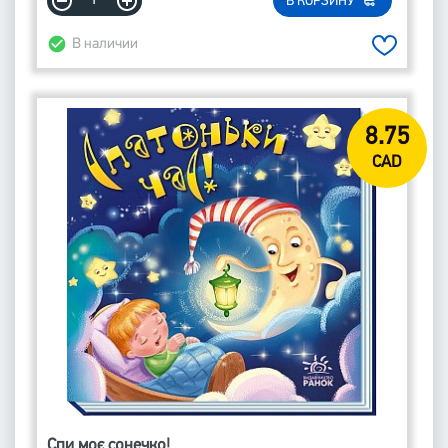
В КОРЗИНУ
В наличии
8.75
CAD
Спи моє сонечко!