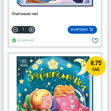
Спатоньки час!
В КОРЗИНУ
В наличии
8.75
CAD