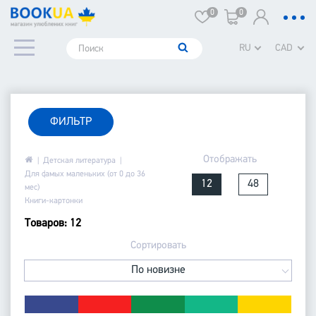
0
0
RU
CAD
ФИЛЬТР
Отображать
Детская литература
Для самых маленьких (от 0 до 36
12
48
мес)
Книги-картонки
Товаров: 12
Сортировать
По новизне