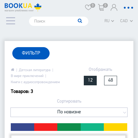
0
0
RU
CAD
ФИЛЬТР
Отображать
Детская литература
В мире приключений
12
48
Книги с аудиосопровождением
Товаров: 3
Сортировать
По новизне