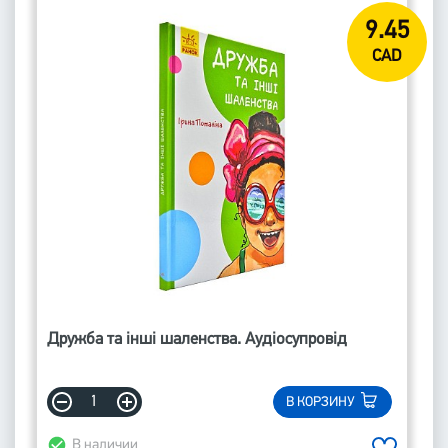
9.45
CAD
Дружба та інші шаленства. Аудіосупровід
В КОРЗИНУ
В наличии