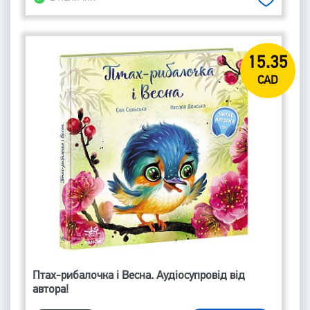
15.35
CAD
Птах-рибалочка і Весна. Аудіосупровід від
автора!