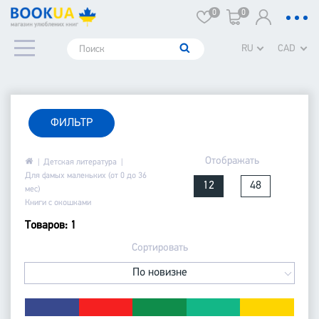
0
0
RU
CAD
ФИЛЬТР
Отображать
Детская литература
Для самых маленьких (от 0 до 36
12
48
мес)
Книги с окошками
Товаров: 1
Сортировать
По новизне