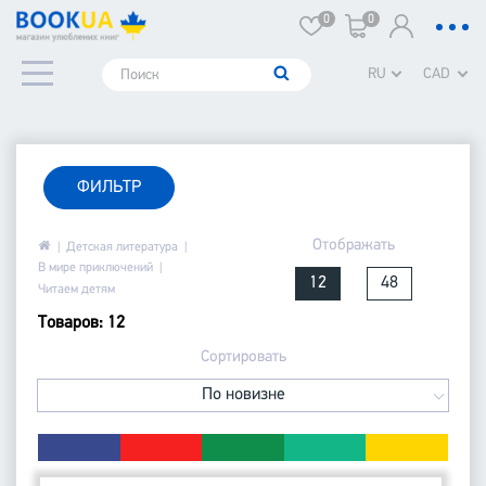
0
0
RU
CAD
ФИЛЬТР
Отображать
Детская литература
В мире приключений
12
48
Читаем детям
Товаров: 12
Сортировать
По новизне