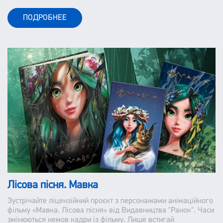
ПОДРОБНЕЕ
Лісова пісня. Мавка
Зустрічайте ліцензійний проєкт з персонажами анімаційного
фільму «Мавка. Лісова пісня» від Видавництва "Ранок". Часи
змінюються немов кадри із фільму. Лише встигай