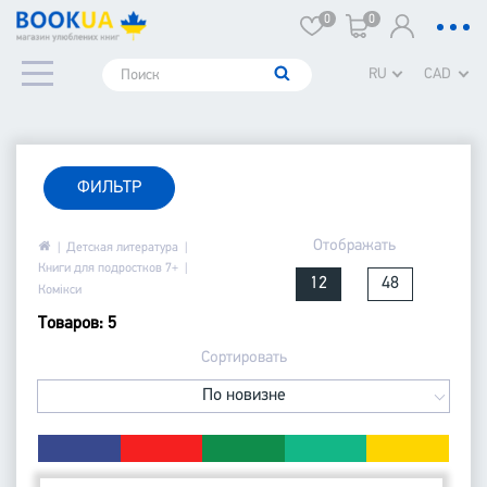
0
0
RU
CAD
ФИЛЬТР
Отображать
Детская литература
Книги для подростков 7+
12
48
Комікси
Товаров: 5
Сортировать
По новизне